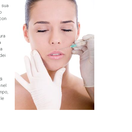
a sua
o
 con
ura
a
ga
dei
di
 nel
empo,
 le