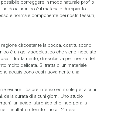
 possibile correggere in modo naturale profilo
L’acido ialuronico è il materiale di impianto
hè esso è normale componente dei nostri tessuti,
la regione circostante la bocca, costituiscono
ronico è un gel viscoelastico che viene inoculato
osa. Il trattamento, di esclusiva pertinenza del
to molto delicata. Si tratta di un materiale
ti, che acquisicono così nuovamente una
re evitare il calore intenso ed il sole per alcuni
 della durata di alcuni giorni. Uno studio
ergan), un acido ialuronico che incorpora la
 il risultato ottenuto fino a 12 mesi.