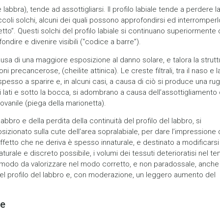
 labbra), tende ad assottigliarsi. Il profilo labiale tende a perdere l
coli solchi, alcuni dei quali possono approfondirsi ed interromperl
etto”. Questi solchi del profilo labiale si continuano superiormente
ondire e divenire visibili (“codice a barre”).
 causa di una maggiore esposizione al danno solare, e talora la strutt
i precancerose, (cheilite attinica). Le creste filtrali, tra il naso e l
 spesso a sparire e, in alcuni casi, a causa di ciò si produce una ru
ai lati e sotto la bocca, si adombrano a causa dell’assottigliamento 
ovanile (piega della marionetta).
bro e della perdita della continuità del profilo del labbro, si
zionato sulla cute dell’area sopralabiale, per dare l’impressione 
fetto che ne deriva è spesso innaturale, e destinato a modificarsi
rale e discreto possibile, i volumi dei tessuti deterioratisi nel t
in modo da valorizzare nel modo corretto, e non paradossale, anche
à del profilo del labbro e, con moderazione, un leggero aumento del
le