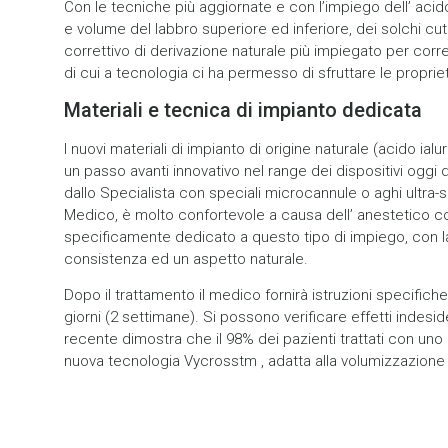
Con le tecniche più aggiornate e con l’impiego dell’ aci
e volume del labbro superiore ed inferiore, dei solchi cuta
correttivo di derivazione naturale più impiegato per corre
di cui a tecnologia ci ha permesso di sfruttare le proprietà
Materiali e tecnica di impianto dedicata
I nuovi materiali di impianto di origine naturale (acido i
un passo avanti innovativo nel range dei dispositivi oggi d
dallo Specialista con speciali microcannule o aghi ultra-s
Medico, è molto confortevole a causa dell’ anestetico cont
specificamente dedicato a questo tipo di impiego, con la 
consistenza ed un aspetto naturale.
Dopo il trattamento il medico fornirà istruzioni specifiche
giorni (2 settimane). Si possono verificare effetti indesi
recente dimostra che il 98% dei pazienti trattati con uno 
nuova tecnologia Vycrosstm , adatta alla volumizzazione d