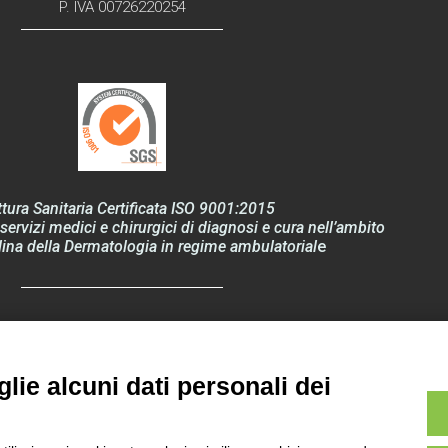
P. IVA 00726220254
ttura Sanitaria Certificata ISO 9001:2015
servizi medici e chirurgici di diagnosi e cura nell’ambito
lina della Dermatologia in regime ambulatorial
e
 Privacy – Regolamento EU 2016/679 “GDPR”
lie alcuni dati personali dei
Ultima revisione