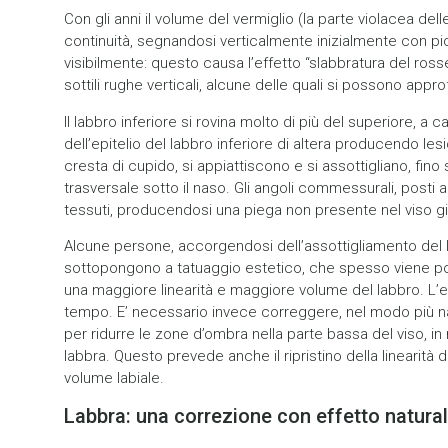
Con gli anni il volume del vermiglio (la parte violacea delle
continuità, segnandosi verticalmente inizialmente con pic
visibilmente: questo causa l’effetto “slabbratura del ross
sottili rughe verticali, alcune delle quali si possono approf
Il labbro inferiore si rovina molto di più del superiore, a
dell’epitelio del labbro inferiore di altera producendo lesion
cresta di cupido, si appiattiscono e si assottigliano, fino
trasversale sotto il naso. Gli angoli commessurali, posti 
tessuti, producendosi una piega non presente nel viso gi
Alcune persone, accorgendosi dell’assottigliamento del lab
sottopongono a tatuaggio estetico, che spesso viene posi
una maggiore linearità e maggiore volume del labbro. L’ef
tempo. E’ necessario invece correggere, nel modo più natu
per ridurre le zone d’ombra nella parte bassa del viso, 
labbra. Questo prevede anche il ripristino della linearit
volume labiale.
Labbra: una correzione con effetto natura