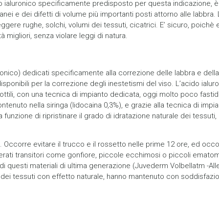
do ialuronico specificamente predisposto per questa indicazione, è
nei e dei difetti di volume più importanti posti attorno alle labbra. 
ggere rughe, solchi, volumi dei tessuti, cicatrici. E’ sicuro, poic
 migliori, senza violare leggi di natura.
aluronico) dedicati specificamente alla correzione delle labbra e del
isponibili per la correzione degli inestetismi del viso. L’acido ialu
ottili, con una tecnica di impianto dedicata, oggi molto poco fastidi
enuto nella siringa (lidocaina 0,3%), e grazie alla tecnica di impian
funzione di ripristinare il grado di idratazione naturale dei tessu
. Occorre evitare il trucco e il rossetto nelle prime 12 ore, ed occor
derati transitori come gonfiore, piccole ecchimosi o piccoli ematomi,
di questi materiali di ultima generazione (Juvederm Volbellatm -All
ei tessuti con effetto naturale, hanno mantenuto con soddisfazione