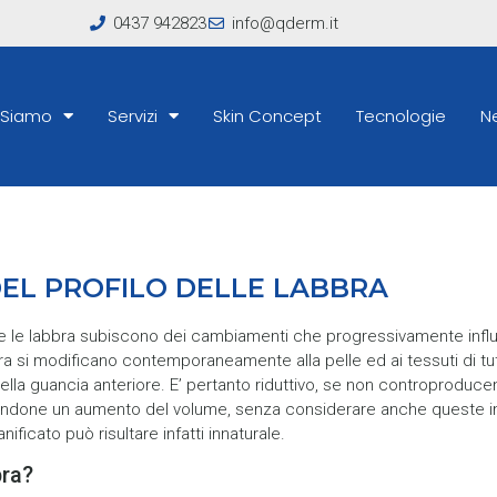
0437 942823
info@qderm.it
 Siamo
Servizi
Skin Concept
Tecnologie
N
EL PROFILO DELLE LABBRA
e le labbra subiscono dei cambiamenti che progressivamente influ
abbra si modificano contemporaneamente alla pelle ed ai tessuti di t
ella guancia anteriore. E’ pertanto riduttivo, se non controproduc
ndone un aumento del volume, senza considerare anche queste impor
ficato può risultare infatti innaturale.
bra?