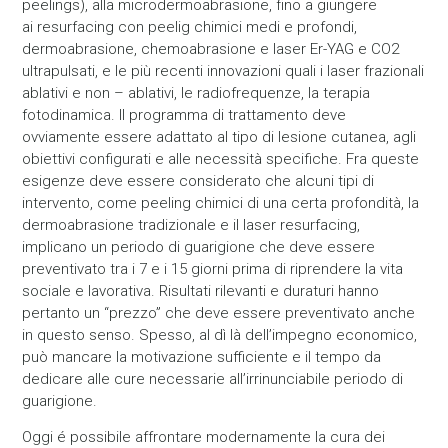
peelings), alla microdermoabrasione, fino a giungere
ai resurfacing con peelig chimici medi e profondi,
dermoabrasione, chemoabrasione e laser Er-YAG e CO2
ultrapulsati, e le più recenti innovazioni quali i laser frazionali
ablativi e non – ablativi, le radiofrequenze, la terapia
fotodinamica. Il programma di trattamento deve
ovviamente essere adattato al tipo di lesione cutanea, agli
obiettivi configurati e alle necessità specifiche. Fra queste
esigenze deve essere considerato che alcuni tipi di
intervento, come peeling chimici di una certa profondità, la
dermoabrasione tradizionale e il laser resurfacing,
implicano un periodo di guarigione che deve essere
preventivato tra i 7 e i 15 giorni prima di riprendere la vita
sociale e lavorativa. Risultati rilevanti e duraturi hanno
pertanto un “prezzo” che deve essere preventivato anche
in questo senso. Spesso, al dì là dell’impegno economico,
può mancare la motivazione sufficiente e il tempo da
dedicare alle cure necessarie all’irrinunciabile periodo di
guarigione.
Oggi é possibile affrontare modernamente la cura dei