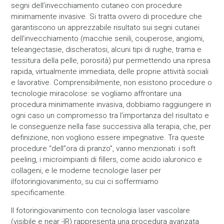
segni dell’invecchiamento cutaneo con procedure
minimamente invasive. Si tratta ovvero di procedure che
garantiscono un apprezzabile risultato sui segni cutanei
dell’invecchiamento (macchie senili, couperose, angiomi,
teleangectasie, discheratosi, alcuni tipi di rughe, trama e
tessitura della pelle, porosità) pur permettendo una ripresa
rapida, virtualmente immediata, delle proprie attività sociali
e lavorative. Comprensibilmente, non esistono procedure o
tecnologie miracolose: se vogliamo affrontare una
procedura minimamente invasiva, dobbiamo raggiungere in
ogni caso un compromesso tra l’importanza del risultato e
le conseguenze nella fase successiva alla terapia, che, per
definizione, non vogliono essere impegnative. Tra queste
procedure “dell”ora di pranzo”, vanno menzionati: i soft
peeling, i microimpianti di fillers, come acido ialuronico e
collageni, e le moderne tecnologie laser per
ilfotoringiovanimento, su cui ci soffermiamo
specificamente.
Il fotoringiovanimento con tecnologia laser vascolare
(visibile e near -IR) rappresenta una procedura avanzata