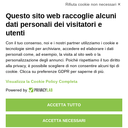
Rifiuta cookie non necessari ✕
Struttura Sanitaria Certificata ISO 9001:2015
Questo sito web raccoglie alcuni
per la erogazione di servizi medici e chirurgici di
diagnosi e cura nell’ambito
dati personali dei visitatori e
della disciplina della Dermatologia in regime
utenti
ambulatorial
e
Con il tuo consenso, noi e i nostri partner utilizziamo i cookie e
tecnologie simili per archiviare, accedere ed elaborare i dati
personali come, ad esempio, la visita al sito web o la
Documentazione Privacy – Regolamento EU
personalizzazione degli annunci. Poiché rispettiamo il tuo diritto
alla privacy, è possibile scegliere di non consentire alcuni tipi di
2016/679 “GDPR”
cookie. Clicca su preferenze GDPR per saperne di più.
Visualizza la Cookie Policy Completa
Powered by
Ultima revisione
Rev_35_19 febbraio 2026
ACCETTA TUTTO
AGGIORNA PREFERENZE PRIVACY
ACCETTA NECESSARI