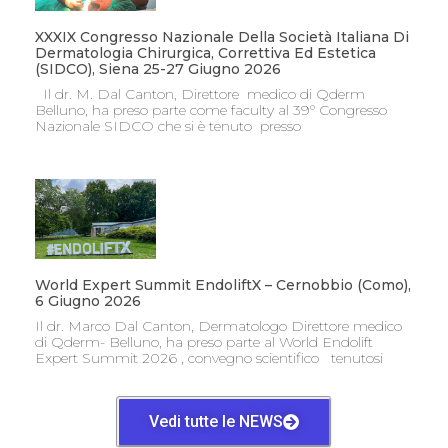
XXXIX Congresso Nazionale Della Società Italiana Di
Dermatologia Chirurgica, Correttiva Ed Estetica
(SIDCO), Siena 25-27 Giugno 2026
Il dr. M. Dal Canton, Direttore medico di Qderm
Belluno, ha preso parte come faculty al 39° Congresso
Nazionale SIDCO che si è tenuto presso
World Expert Summit EndoliftX – Cernobbio (Como),
6 Giugno 2026
Il dr. Marco Dal Canton, Dermatologo Direttore medico
di Qderm- Belluno, ha preso parte al World Endolift
Expert Summit 2026 , convegno scientifico tenutosi
Vedi tutte le NEWS