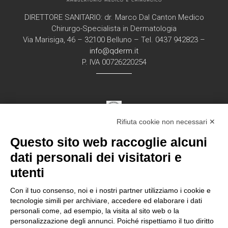
DIRETTORE SANITARIO: dr. Marco Dal Canton Medico
Chirurgo-Specialista in Dermatologia
Via Marisiga, 46 – 32100 Belluno – Tel. 0437 942823 –
info@qderm.it
P. IVA 00726220254
Rifiuta cookie non necessari ✕
Struttura Sanitaria Certificata ISO 9001:2015
Questo sito web raccoglie alcuni
per la erogazione di servizi medici e chirurgici di
diagnosi e cura nell’ambito
dati personali dei visitatori e
della disciplina della Dermatologia in regime
utenti
ambulatorial
e
Con il tuo consenso, noi e i nostri partner utilizziamo i cookie e
tecnologie simili per archiviare, accedere ed elaborare i dati
personali come, ad esempio, la visita al sito web o la
Documentazione Privacy – Regolamento EU
personalizzazione degli annunci. Poiché rispettiamo il tuo diritto