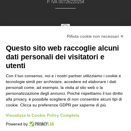
P. IVA 00726220254
Rifiuta cookie non necessari ✕
Struttura Sanitaria Certificata ISO 9001:2015
Questo sito web raccoglie alcuni
per la erogazione di servizi medici e chirurgici di
diagnosi e cura nell’ambito
dati personali dei visitatori e
della disciplina della Dermatologia in regime
utenti
ambulatorial
e
Con il tuo consenso, noi e i nostri partner utilizziamo i cookie e
tecnologie simili per archiviare, accedere ed elaborare i dati
personali come, ad esempio, la visita al sito web o la
Documentazione Privacy – Regolamento EU
personalizzazione degli annunci. Poiché rispettiamo il tuo diritto
alla privacy, è possibile scegliere di non consentire alcuni tipi di
2016/679 “GDPR”
cookie. Clicca su preferenze GDPR per saperne di più.
Visualizza la Cookie Policy Completa
Powered by
Ultima revisione