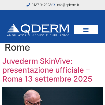
0437 942823
info@qderm.it
Tag:
Center of
Excellence Allergan
Rome
Juvederm SkinVive:
presentazione ufficiale –
Roma 13 settembre 2025