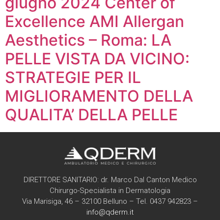
giugno 2024 Center of
Excellence AMI Allergan
Aesthetics – Roma: LA
PELLE VISTA DA VICINO:
STRATEGIE PER IL
MIGLIORAMENTO DELLA
QUALITA’ DELLA PELLE
DIRETTORE SANITARIO: dr. Marco Dal Canton Medico
Chirurgo-Specialista in Dermatologia
Via Marisiga, 46 – 32100 Belluno – Tel. 0437 942823 –
info@qderm.it