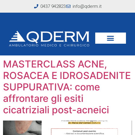
0437 942823
info@qderm.it
Tag:
cicatrici post-
acneiche
MASTERCLASS ACNE,
ROSACEA E IDROSADENITE
SUPPURATIVA: come
affrontare gli esiti
cicatriziali post-acneici