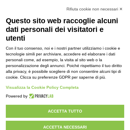
Rifiuta cookie non necessari ✕
Struttura Sanitaria Certificata ISO 9001:2015
Questo sito web raccoglie alcuni
per la erogazione di servizi medici e chirurgici di
diagnosi e cura nell’ambito
dati personali dei visitatori e
della disciplina della Dermatologia in regime
utenti
ambulatorial
e
Con il tuo consenso, noi e i nostri partner utilizziamo i cookie e
tecnologie simili per archiviare, accedere ed elaborare i dati
personali come, ad esempio, la visita al sito web o la
Documentazione Privacy – Regolamento EU
personalizzazione degli annunci. Poiché rispettiamo il tuo diritto
alla privacy, è possibile scegliere di non consentire alcuni tipi di
2016/679 “GDPR”
cookie. Clicca su preferenze GDPR per saperne di più.
Visualizza la Cookie Policy Completa
Powered by
Ultima revisione
Rev_35_19 febbraio 2026
ACCETTA TUTTO
AGGIORNA PREFERENZE PRIVACY
ACCETTA NECESSARI