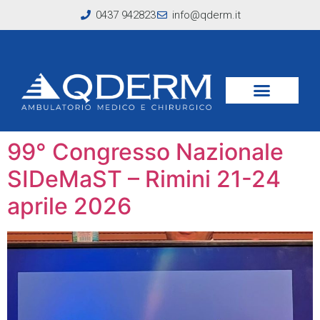
0437 942823
info@qderm.it
Tag:
invecchiamento
del viso
99° Congresso Nazionale
SIDeMaST – Rimini 21-24
aprile 2026