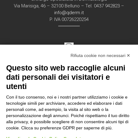
Via Marisiga, 46 – 32100 Belluno – Tel. 0437 942823 –
info@qderm.it
P. IVA 00726220254
Rifiuta cookie non necessari ✕
Struttura Sanitaria Certificata ISO 9001:2015
Questo sito web raccoglie alcuni
per la erogazione di servizi medici e chirurgici di
diagnosi e cura nell’ambito
dati personali dei visitatori e
della disciplina della Dermatologia in regime
utenti
ambulatorial
e
Con il tuo consenso, noi e i nostri partner utilizziamo i cookie e
tecnologie simili per archiviare, accedere ed elaborare i dati
personali come, ad esempio, la visita al sito web o la
Documentazione Privacy – Regolamento EU
personalizzazione degli annunci. Poiché rispettiamo il tuo diritto
alla privacy, è possibile scegliere di non consentire alcuni tipi di
2016/679 “GDPR”
cookie. Clicca su preferenze GDPR per saperne di più.