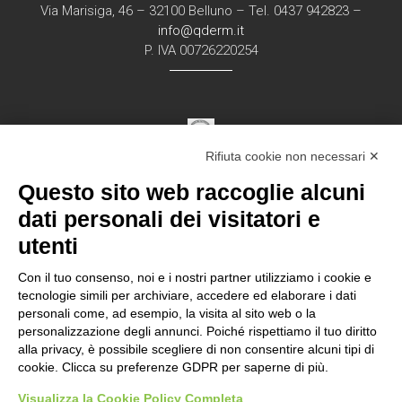
Via Marisiga, 46 – 32100 Belluno – Tel. 0437 942823 –
info@qderm.it
P. IVA 00726220254
Rifiuta cookie non necessari ✕
Struttura Sanitaria Certificata ISO 9001:2015
Questo sito web raccoglie alcuni
per la erogazione di servizi medici e chirurgici di
diagnosi e cura nell’ambito
dati personali dei visitatori e
della disciplina della Dermatologia in regime
utenti
ambulatorial
e
Con il tuo consenso, noi e i nostri partner utilizziamo i cookie e
tecnologie simili per archiviare, accedere ed elaborare i dati
personali come, ad esempio, la visita al sito web o la
Documentazione Privacy – Regolamento EU
personalizzazione degli annunci. Poiché rispettiamo il tuo diritto
alla privacy, è possibile scegliere di non consentire alcuni tipi di
2016/679 “GDPR”
cookie. Clicca su preferenze GDPR per saperne di più.
Visualizza la Cookie Policy Completa