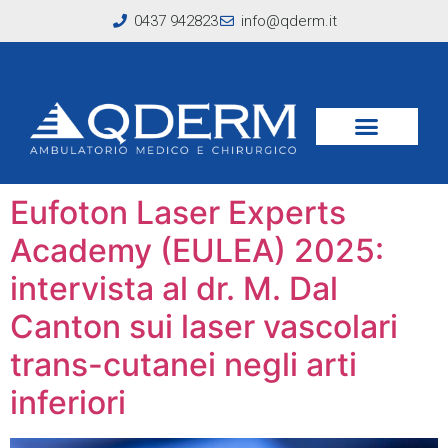
0437 942823
info@qderm.it
Tag:
sclerosi laser
arti inferiori
Eufoton Laser Experts
Academy (EULEA) 2025:
intervista al dr. M. Dal
Canton sui laser vascolari
trans-cutanei negli arti
inferiori