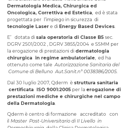
Dermatologia Medica, Chirurgica ed
Oncologica, Correttiva ed Estetica
, ed è stata
progettata per l’impiego in sicurezza di
tecnologie Laser
e di
Energy Based Devices
.
E’ dotata di
sala operatoria di Classe B5
sec.
DGRV 2501/2002 , DGRV 3855/2004 e SSMM per
la erogazione di prestazioni di
dermatologia
chirurgica in regime ambulatoriale
, ed ha
ottenuto come tale
Autorizzazione Sanitaria del
Comune di Belluno Aut.Sanit.n° 0038386/2005.
Dal 30 luglio 2007, Qderm è
struttura sanitaria
certificata ISO 9001:2005
per la
erogazione di
prestazioni mediche e chirurgiche nel campo
della Dermatologia
.
Qderm è centro di formazione accreditato con
il
Master Post-Universitario di II Livello in
Dermochirurgia
della Clinica Dermatologica