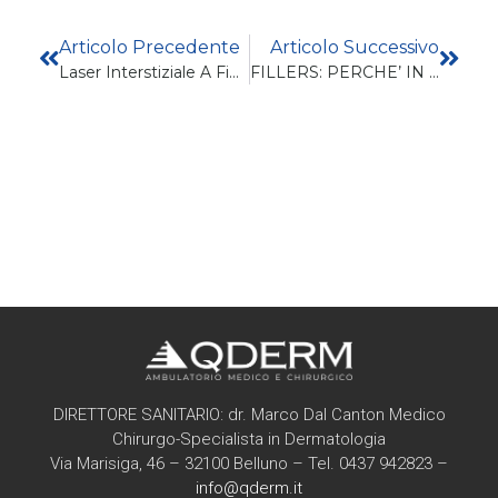
Articolo Precedente
Articolo Successivo
Laser Interstiziale A Fibra 1470 Nm Per La Tonificazione Della Pelle: Una Nuova Pubblicazione.
FILLERS: PERCHE’ IN DERMATOLOGIA?
DIRETTORE SANITARIO: dr. Marco Dal Canton Medico
Chirurgo-Specialista in Dermatologia
Via Marisiga, 46 – 32100 Belluno – Tel. 0437 942823 –
info@qderm.it