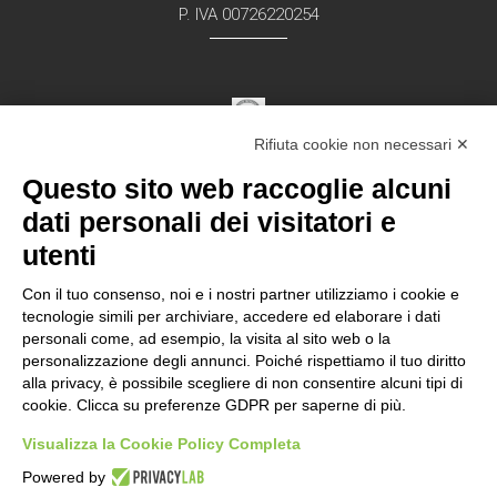
P. IVA 00726220254
Rifiuta cookie non necessari ✕
Struttura Sanitaria Certificata ISO 9001:2015
Questo sito web raccoglie alcuni
per la erogazione di servizi medici e chirurgici di
diagnosi e cura nell’ambito
dati personali dei visitatori e
della disciplina della Dermatologia in regime
utenti
ambulatorial
e
Con il tuo consenso, noi e i nostri partner utilizziamo i cookie e
tecnologie simili per archiviare, accedere ed elaborare i dati
personali come, ad esempio, la visita al sito web o la
Documentazione Privacy – Regolamento EU
personalizzazione degli annunci. Poiché rispettiamo il tuo diritto
alla privacy, è possibile scegliere di non consentire alcuni tipi di
2016/679 “GDPR”
cookie. Clicca su preferenze GDPR per saperne di più.
Visualizza la Cookie Policy Completa
Powered by
Ultima revisione