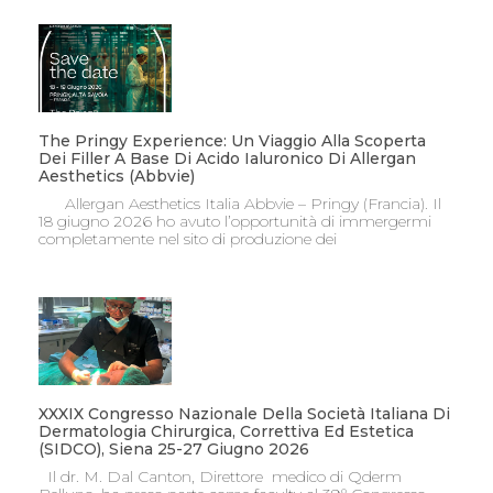
The Pringy Experience: Un Viaggio Alla Scoperta
Dei Filler A Base Di Acido Ialuronico Di Allergan
Aesthetics (Abbvie)
Allergan Aesthetics Italia Abbvie – Pringy (Francia). Il
18 giugno 2026 ho avuto l’opportunità di immergermi
completamente nel sito di produzione dei
XXXIX Congresso Nazionale Della Società Italiana Di
Dermatologia Chirurgica, Correttiva Ed Estetica
(SIDCO), Siena 25-27 Giugno 2026
Il dr. M. Dal Canton, Direttore medico di Qderm