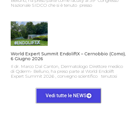
Belluno, ha preso parte come faculty al 39° Congresso
Nazionale SIDCO che si è tenuto presso
World Expert Summit EndoliftX – Cernobbio (Como),
6 Giugno 2026
Il dr. Marco Dal Canton, Dermatologo Direttore medico
di Qderm- Belluno, ha preso parte al World Endolift
Expert Summit 2026 , convegno scientifico tenutosi
Vedi tutte le NEWS