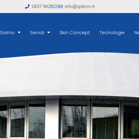
0437 942823
info@qderm.it
 Siamo
Servizi
Skin Concept
Tecnologie
N