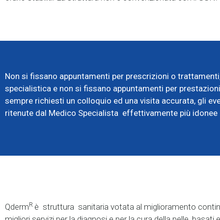
Non si fissano appuntamenti per prescrizioni o trattamenti, 
specialistica e non si fissano appuntamenti per prestazioni
sempre richiesti un colloquio ed una visita accurata, gli even
ritenute dal Medico Specialista effettivamente più idonee
R
Qderm
è struttura sanitaria votata al miglioramento conti
migliori servizi per la diagnosi e per la cura della pelle, bas