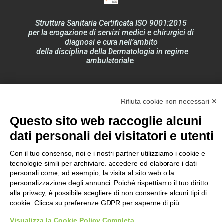
Struttura Sanitaria Certificata ISO 9001:2015
per la erogazione di servizi medici e chirurgici di
diagnosi e cura nell’ambito
della disciplina della Dermatologia in regime
ambulatorial
e
Rifiuta cookie non necessari ✕
Documentazione Privacy – Regolamento EU
2016/679 “GDPR”
Questo sito web raccoglie alcuni
dati personali dei visitatori e utenti
Con il tuo consenso, noi e i nostri partner utilizziamo i cookie e
tecnologie simili per archiviare, accedere ed elaborare i dati
Ultima revisione
personali come, ad esempio, la visita al sito web o la
personalizzazione degli annunci. Poiché rispettiamo il tuo diritto
Rev_35_19 febbraio 2026
alla privacy, è possibile scegliere di non consentire alcuni tipi di
cookie. Clicca su preferenze GDPR per saperne di più.
AGGIORNA PREFERENZE PRIVACY
Visualizza la Cookie Policy Completa