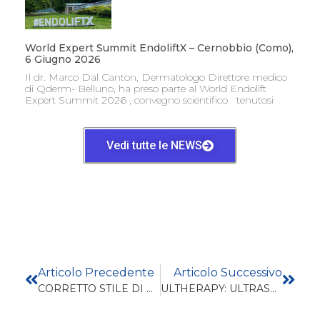
World Expert Summit EndoliftX – Cernobbio (Como),
6 Giugno 2026
Il dr. Marco Dal Canton, Dermatologo Direttore medico
di Qderm- Belluno, ha preso parte al World Endolift
Expert Summit 2026 , convegno scientifico tenutosi
Vedi tutte le NEWS
Articolo Precedente
Articolo Successivo
CORRETTO STILE DI VITA E MISURE DI PREVENZIONE DEI PRINCIPALI TUMORI IN ETA’GIOVANILE
ULTHERAPY: ULTRASUONI MICROFOCALIZZATI CON GUIDA ECOGRAFICA, L’UNICO LIFTING NON INVASIVO CON AZIONE PROFONDA CONTROLLATA