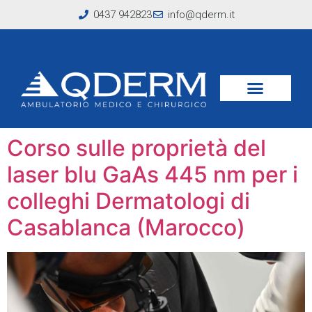
0437 942823
info@qderm.it
Tag:
laser pigmento
specifico
Corso sulle proprietà del
laser blu GaAs 445 nm per i
colleghi Dermatologi di
Casablanca (Marocco)