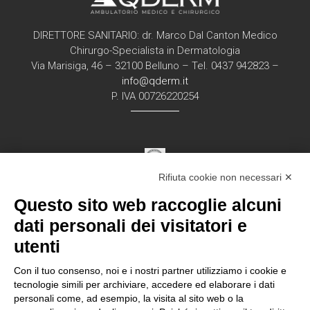
DIRETTORE SANITARIO: dr. Marco Dal Canton Medico
Chirurgo-Specialista in Dermatologia
Via Marisiga, 46 – 32100 Belluno – Tel. 0437 942823 –
info@qderm.it
P. IVA 00726220254
Rifiuta cookie non necessari ✕
Struttura Sanitaria Certificata ISO 9001:2015
Questo sito web raccoglie alcuni
per la erogazione di servizi medici e chirurgici di
diagnosi e cura nell’ambito
dati personali dei visitatori e
della disciplina della Dermatologia in regime
utenti
ambulatorial
e
Con il tuo consenso, noi e i nostri partner utilizziamo i cookie e
tecnologie simili per archiviare, accedere ed elaborare i dati
personali come, ad esempio, la visita al sito web o la
Documentazione Privacy – Regolamento EU