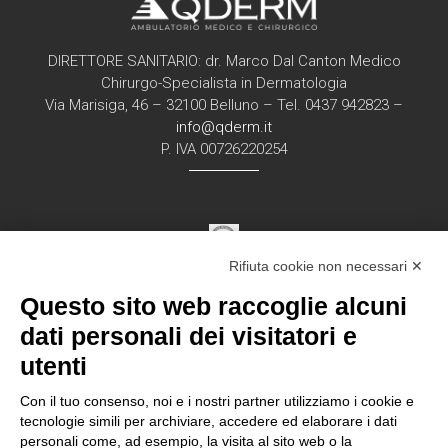
DIRETTORE SANITARIO: dr. Marco Dal Canton Medico
Chirurgo-Specialista in Dermatologia
Via Marisiga, 46 – 32100 Belluno – Tel. 0437 942823 –
info@qderm.it
P. IVA 00726220254
Rifiuta cookie non necessari ✕
Struttura Sanitaria Certificata ISO 9001:2015
Questo sito web raccoglie alcuni
per la erogazione di servizi medici e chirurgici di
diagnosi e cura nell’ambito
dati personali dei visitatori e
della disciplina della Dermatologia in regime
utenti
ambulatorial
e
Con il tuo consenso, noi e i nostri partner utilizziamo i cookie e
tecnologie simili per archiviare, accedere ed elaborare i dati
personali come, ad esempio, la visita al sito web o la