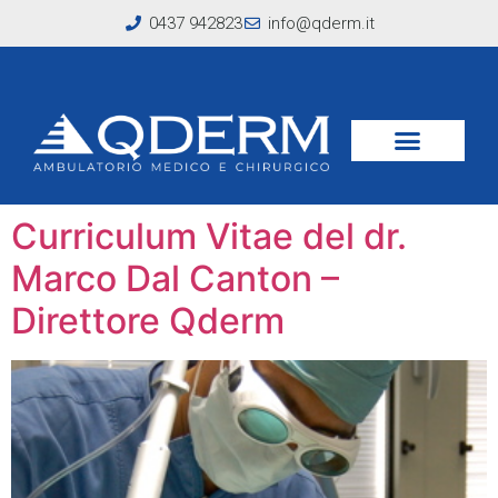
0437 942823
info@qderm.it
Tag:
Marco Dal
Canton
Curriculum Vitae del dr.
Marco Dal Canton –
Direttore Qderm