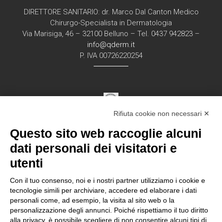
DIRETTORE SANITARIO: dr. Marco Dal Canton Medico
Chirurgo-Specialista in Dermatologia
Via Marisiga, 46 – 32100 Belluno – Tel. 0437 942823 –
info@qderm.it
P. IVA 00726220254
Rifiuta cookie non necessari ✕
Struttura Sanitaria Certificata ISO 9001:2015
Questo sito web raccoglie alcuni
per la erogazione di servizi medici e chirurgici di
diagnosi e cura nell’ambito
dati personali dei visitatori e
della disciplina della Dermatologia in regime
utenti
ambulatorial
e
Con il tuo consenso, noi e i nostri partner utilizziamo i cookie e
tecnologie simili per archiviare, accedere ed elaborare i dati
personali come, ad esempio, la visita al sito web o la
Documentazione Privacy – Regolamento EU
personalizzazione degli annunci. Poiché rispettiamo il tuo diritto
alla privacy, è possibile scegliere di non consentire alcuni tipi di