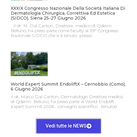
XXXIX Congresso Nazionale Della Società Italiana Di
Dermatologia Chirurgica, Correttiva Ed Estetica
(SIDCO), Siena 25-27 Giugno 2026
Il dr. M. Dal Canton, Direttore medico di Qderm
Belluno, ha preso parte come faculty al 39° Congresso
Nazionale SIDCO che si è tenuto presso
World Expert Summit EndoliftX – Cernobbio (Como),
6 Giugno 2026
Il dr. Marco Dal Canton, Dermatologo Direttore medico
di Qderm- Belluno, ha preso parte al World Endolift
Expert Summit 2026 , convegno scientifico tenutosi
Vedi tutte le NEWS