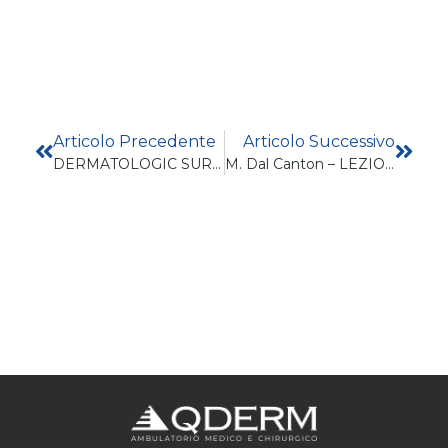
Articolo Precedente
Articolo Successivo
DERMATOLOGIC SURGERY: MY FAVORED RECONSTRUCTION SOLUTIONS
M. Dal Canton – LEZIONI Del MASTER Dell’Università Di Siena: FISICA DEI LASER E FOTORINGIOVANIMENTO Con TECNOLOGIE LASER E SORGENTI LUMINOSE INTENSE