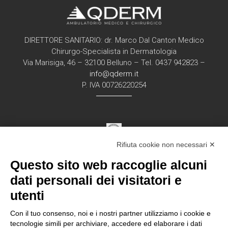
DIRETTORE SANITARIO: dr. Marco Dal Canton Medico
Chirurgo-Specialista in Dermatologia
Via Marisiga, 46 – 32100 Belluno – Tel. 0437 942823 –
info@qderm.it
P. IVA 00726220254
Rifiuta cookie non necessari ✕
Struttura Sanitaria Certificata ISO 9001:2015
Questo sito web raccoglie alcuni
per la erogazione di servizi medici e chirurgici di
diagnosi e cura nell’ambito
dati personali dei visitatori e
della disciplina della Dermatologia in regime
utenti
ambulatorial
e
Con il tuo consenso, noi e i nostri partner utilizziamo i cookie e
tecnologie simili per archiviare, accedere ed elaborare i dati