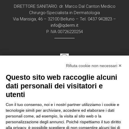
DIRETTORE SANITARIO: dr. Marco Dal Canton Medico
Chirurgo-Specialista in Dermatologia
Via Marisiga, 46 – 32100 Belluno – Tel. 0437 942823 –
info@qderm.it
P. IVA 00726220254
Rifiuta cookie non necessari ✕
Struttura Sanitaria Certificata ISO 9001:2015
Questo sito web raccoglie alcuni
per la erogazione di servizi medici e chirurgici di
diagnosi e cura nell’ambito
dati personali dei visitatori e
della disciplina della Dermatologia in regime
utenti
ambulatorial
e
Con il tuo consenso, noi e i nostri partner utilizziamo i cookie e
tecnologie simili per archiviare, accedere ed elaborare i dati
personali come, ad esempio, la visita al sito web o la
Documentazione Privacy – Regolamento EU
personalizzazione degli annunci. Poiché rispettiamo il tuo diritto
alla privacy, è possibile scegliere di non consentire alcuni tipi di
2016/679 “GDPR”