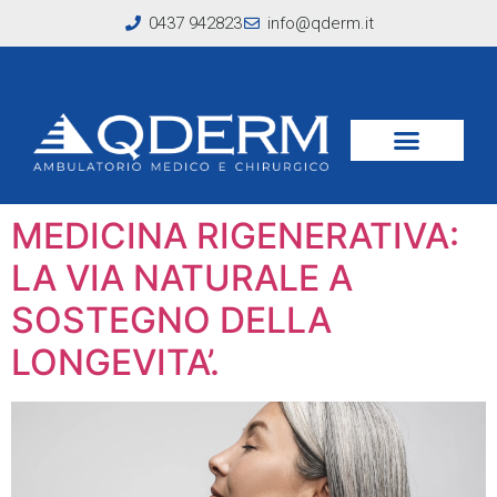
0437 942823
info@qderm.it
Tag:
fotoringiovanimemto
MEDICINA RIGENERATIVA:
LA VIA NATURALE A
SOSTEGNO DELLA
LONGEVITA’.