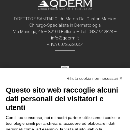
DIRETTORE SANITARIO: dr. Marco Dal Canton Medico
Chirurgo-Specialista in Dermatologia
Via Marisiga, 46 – 32100 Belluno – Tel. 0437 942823 –
info@qderm.it
P. IVA 00726220254
Rifiuta cookie non necessari ✕
Struttura Sanitaria Certificata ISO 9001:2015
Questo sito web raccoglie alcuni
per la erogazione di servizi medici e chirurgici di
diagnosi e cura nell’ambito
dati personali dei visitatori e
della disciplina della Dermatologia in regime
utenti
ambulatorial
e
Con il tuo consenso, noi e i nostri partner utilizziamo i cookie e
tecnologie simili per archiviare, accedere ed elaborare i dati
personali come, ad esempio, la visita al sito web o la