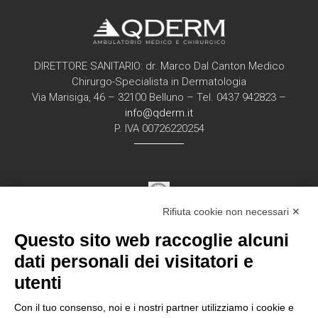
DIRETTORE SANITARIO: dr. Marco Dal Canton Medico
Chirurgo-Specialista in Dermatologia
Via Marisiga, 46 – 32100 Belluno – Tel. 0437 942823 –
info@qderm.it
P. IVA 00726220254
Rifiuta cookie non necessari ✕
Struttura Sanitaria Certificata ISO 9001:2015
Questo sito web raccoglie alcuni
per la erogazione di servizi medici e chirurgici di
diagnosi e cura nell’ambito
dati personali dei visitatori e
della disciplina della Dermatologia in regime
utenti
ambulatorial
e
Con il tuo consenso, noi e i nostri partner utilizziamo i cookie e