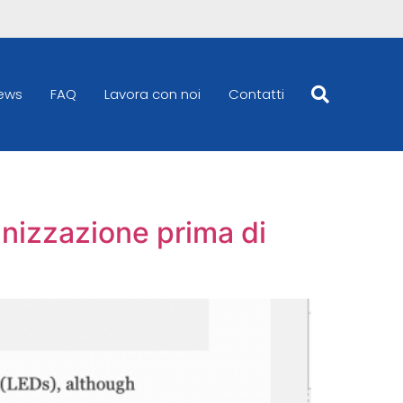
ews
FAQ
Lavora con noi
Contatti
anizzazione prima di