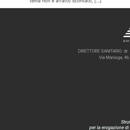
tema non è affatto scontato, […]
DIRETTORE SANITARIO: dr. 
Via Marisiga, 4
Stru
per la erogazione di 