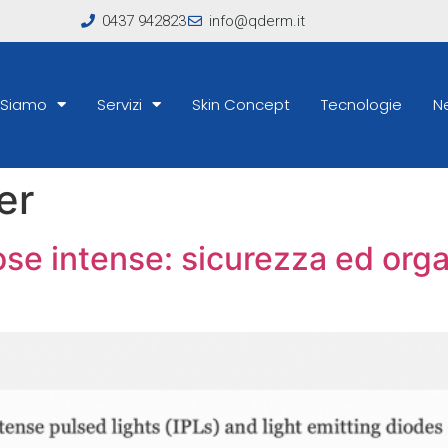
0437 942823
info@qderm.it
 Siamo
Servizi
Skin Concept
Tecnologie
N
er
ose intense: sicurezza ed org