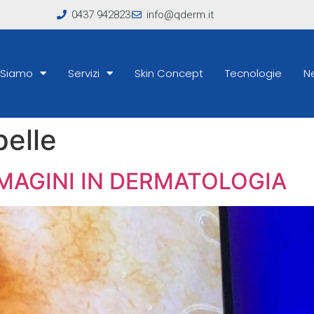
0437 942823
info@qderm.it
 Siamo
Servizi
Skin Concept
Tecnologie
N
pelle
MAGINI IN DERMATOLOGIA