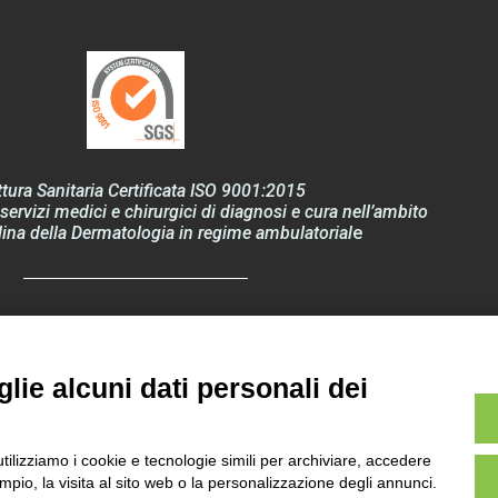
ttura Sanitaria Certificata ISO 9001:2015
servizi medici e chirurgici di diagnosi e cura nell’ambito
lina della Dermatologia in regime ambulatorial
e
 Privacy – Regolamento EU 2016/679 “GDPR”
lie alcuni dati personali dei
Ultima revisione
utilizziamo i cookie e tecnologie simili per archiviare, accedere
Rev_35_19 febbraio 2026
pio, la visita al sito web o la personalizzazione degli annunci.