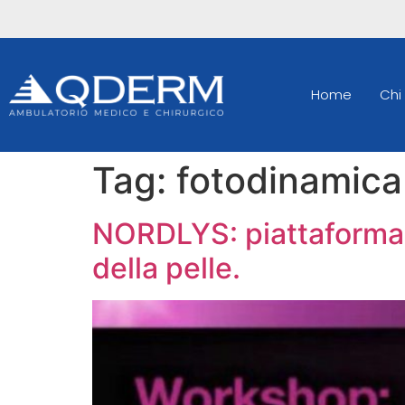
Home
Chi
Tag:
fotodinamica
NORDLYS: piattaforma 
della pelle.