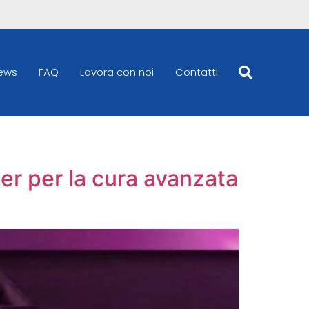
ews
FAQ
Lavora con noi
Contatti
r per la cura avanzata