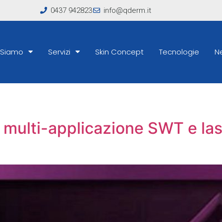
0437 942823
info@qderm.it
 Siamo
Servizi
Skin Concept
Tecnologie
N
multi-applicazione SWT e lase