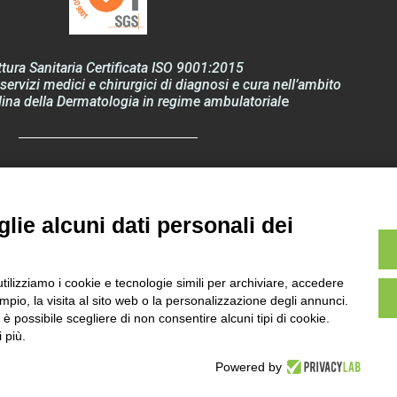
ttura Sanitaria Certificata ISO 9001:2015
servizi medici e chirurgici di diagnosi e cura nell’ambito
lina della Dermatologia in regime ambulatorial
e
 Privacy – Regolamento EU 2016/679 “GDPR”
lie alcuni dati personali dei
Ultima revisione
utilizziamo i cookie e tecnologie simili per archiviare, accedere
Rev_35_19 febbraio 2026
pio, la visita al sito web o la personalizzazione degli annunci.
, è possibile scegliere di non consentire alcuni tipi di cookie.
AGGIORNA PREFERENZE PRIVACY
 più.
Powered by