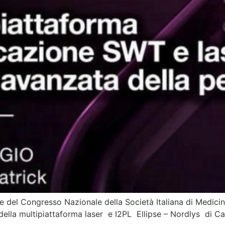
 Congresso Nazionale della Società Italiana di Medicina
le della multipiattaforma laser e I2PL Ellipse – Nordlys di