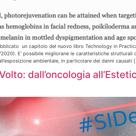
licato un capitolo del nuovo libro Technology in Practical
020). E’ possibile migliorane le caratteristiche strutturali
all’esposizione ambientale, in particolare dei danni causati 
olto: dall’oncologia all’Estet