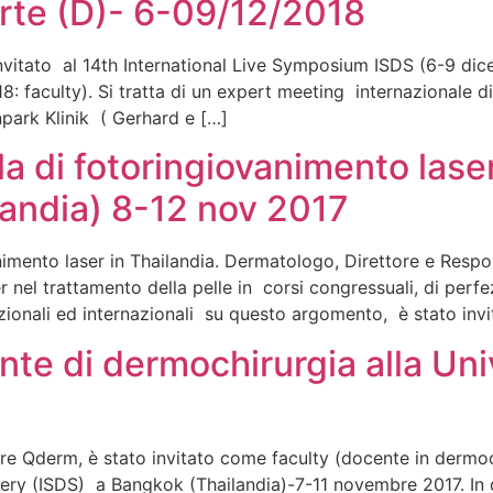
rte (D)- 6-09/12/2018
invitato al 14th International Live Symposium ISDS (6-9 di
faculty). Si tratta di un expert meeting internazionale di
enpark Klinik ( Gerhard e […]
rla di fotoringiovanimento las
landia) 8-12 nov 2017
animento laser in Thailandia. Dermatologo, Direttore e Resp
r nel trattamento della pelle in corsi congressuali, di perf
nazionali ed internazionali su questo argomento, è stato in
nte di dermochirurgia alla Uni
re Qderm, è stato invitato come faculty (docente in dermoc
ery (ISDS) a Bangkok (Thailandia)-7-11 novembre 2017. In 