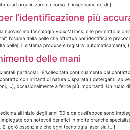
nvitato ad organizzare un corso di insegnamento di […]
r l’identificazione più accura
la nuovissima tecnologia Vidix VTrack, che permette allo s
nei”, l’esame della pelle che effettua per identificare preco
la pelle). Il sistema produce e registra automaticamente, 
nimento delle mani
ientali particolari. E’sollecitata continuamente del contatto
contatto con irritanti di natura disparata ( detergenti, solve
oni, …), occasionalmente a ferite più importanti. Un ruolo d
edicina all’inizio degli anni ’60 e da quell’epoca sono impi
 impiegate con notevoli benefici in molte branche specialist
. E’ però essenziale che ogni tecnologia laser sia […]