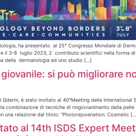
matologia, ha presentato al 25° Congresso Mondiale di De
il 3-8 luglio 2023, 2 contributo scientifici nella forma di
ana della dermatologia ed uno studio […]
 giovanile: si può migliorare n
di Qderm, è stato invitato al 40°Meeting della Internationa
lla combinazione di tecniche di ringiovanimento della pelle 
con una relazione dal titolo: “Photorejuvenation: Cosmetic […
vitato al 14th ISDS Expert Meet