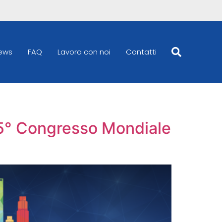
ews
FAQ
Lavora con noi
Contatti
5° Congresso Mondiale