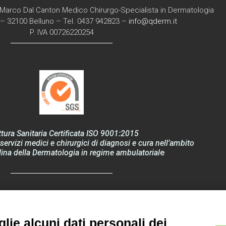
Marco Dal Canton Medico Chirurgo-Specialista in Dermatologia
6 – 32100 Belluno – Tel. 0437 942823 –
info@qderm.it
P. IVA 00726220254
ttura Sanitaria Certificata ISO 9001:2015
servizi medici e chirurgici di diagnosi e cura nell’ambito
lina della Dermatologia in regime ambulatorial
e
 Privacy – Regolamento EU 2016/679 “GDPR”
lie alcuni dati personali dei